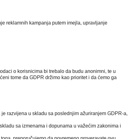
enje reklamnih kampanja putem imejla, upravljanje
daci o korisnicima bi trebalo da budu anonimni, te u
ećeni tome da GDPR držimo kao prioritet i da ćemo ga
ka je razvijena u skladu sa poslednjim ažuriranjem GDPR-a,
 u skladu sa izmenama i dopunama u važećim zakonima i
to toga, preporučujemo da povremeno proveravate ovu