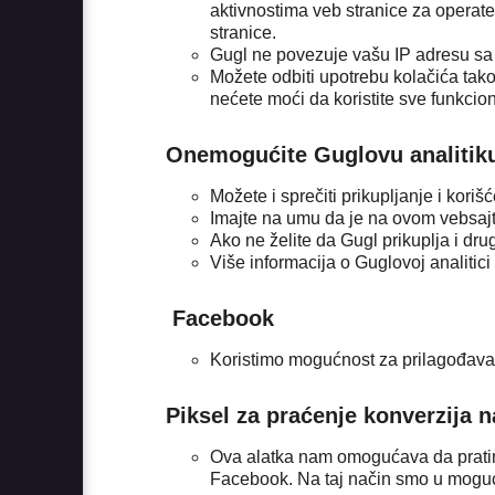
aktivnostima veb stranice za operate
stranice.
Gugl ne povezuje vašu IP adresu sa
Možete odbiti upotrebu kolačića tak
nećete moći da koristite sve funkcion
Onemogućite Guglovu analitik
Možete i sprečiti prikupljanje i koriš
Imajte na umu da je na ovom vebsajt
Ako ne želite da Gugl prikuplja i dru
Više informacija o Guglovoj analitici
Facebook
Koristimo mogućnost za prilagođavan
Piksel za praćenje konverzija 
Ova alatka nam omogućava da pratimo
Facebook. Na taj način smo u moguć