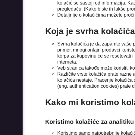
kolačić se sastoji od informacija. K
pregledaču. (Kako biste ih lakše pron
Detaljnije o kolačićima možete proči
Koja je svrha kolačić
Svrha kolačića je da zapamte vaše po
primer, mnogi onlajn prodavci koriste
korpa za kupovinu će se resetovati i 
interneta.
Veb stranica takođe može koristiti ko
Različite vrste kolačića prate razne a
kolačića nestaje. Praćenje kolačića 
(eng. authentication cookies) prate da
Kako mi koristimo kola
Koristimo kolačiće za analitiku
Koristimo samo najpotrebnije kolačić