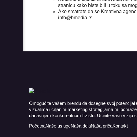
stranicu kako biste bili u toku sa m
Ako smatrate da se Kreativna agenci
info@bmedia.rs
Omogućite vašem brendu da dosegne svoj potencijal
vizualima i ciljanim marketing strategijama mi poma
današnjem konkurentnom tržištu. Učinite vašu viziju 
Početna
Naše usluge
Naša dela
Naša priča
Kontakt