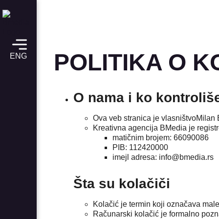
POLITIKA O K
ENG
O nama i ko kontroliš
Ova veb stranica je vlasništvoMilan
Kreativna agencija BMedia je regist
matičnim brojem: 66090086
PIB: 112420000
imejl adresa: info@bmedia.rs
Šta su kolačiči
Kolačić je termin koji označava male
Računarski kolačić je formalno poznat