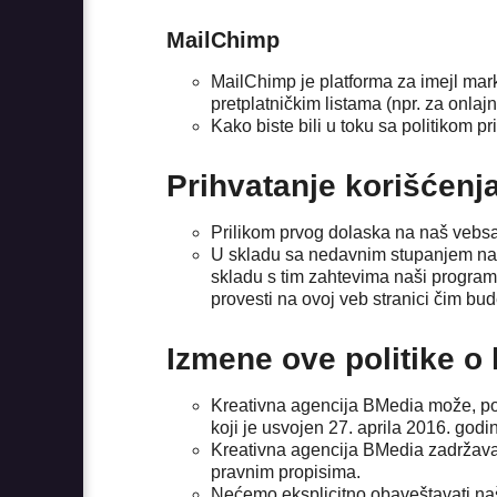
MailChimp
MailChimp je platforma za imejl mark
pretplatničkim listama (npr. za onlajn
Kako biste bili u toku sa politikom pr
Prihvatanje korišćenj
Prilikom prvog dolaska na naš vebsajt
U skladu sa nedavnim stupanjem na s
skladu s tim zahtevima naši program
provesti na ovoj veb stranici čim bu
Izmene ove politike o 
Kreativna agencija BMedia može, po p
koji je usvojen 27. aprila 2016. god
Kreativna agencija BMedia zadržava 
pravnim propisima.
Nećemo eksplicitno obaveštavati na