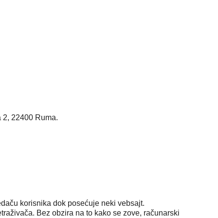
pa 2, 22400 Ruma.
edaču korisnika dok posećuje neki vebsajt.
retraživača. Bez obzira na to kako se zove, računarski