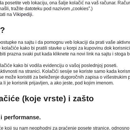
ada posetite veb lokaciju, ona šalje kolačić na vaš računar. Rač
ašli, tražite datoteku pod nazivom „cookies”.)
tati na
Vikipediji
.
a?
stupke na sajtu i da pomognu veb lokaciji da prati vaše aktivno
 kolačiće kako bi pratili stavke u korpi za kupovinu dok korisnici
biti prazna svaki put kada kliknete na novi link na sajtu i stog
lačiće kako bi vodila evidenciju o vašoj poslednjoj poseti.
ktivnosti na stranici. Kolačići sesije se koriste samo kada korisn
se može koristiti za beleženje dugoročnih zapisa o višestrukim p
 li je korisnik prijavljen, a ako jeste, pod kojim imenom.
čiće (koje vrste) i zašto
 i performanse.
e koji su nam neophodni za praćenje posete stranice, odnosno a