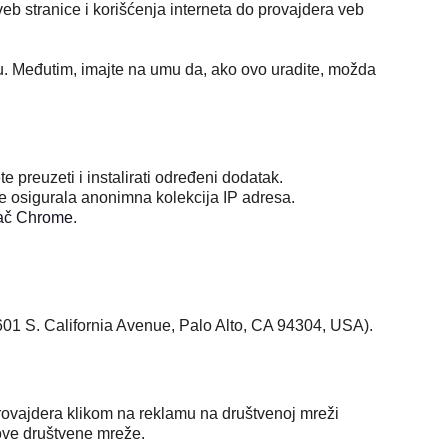
eb stranice i korišćenja interneta do provajdera veb
u. Međutim, imajte na umu da, ako ovo uradite, možda
e preuzeti i instalirati određeni dodatak.
e osigurala anonimna kolekcija IP adresa.
dač Chrome
.
601 S. California Avenue, Palo Alto, CA 94304, USA).
ovajdera klikom na reklamu na društvenoj mreži
ove društvene mreže.