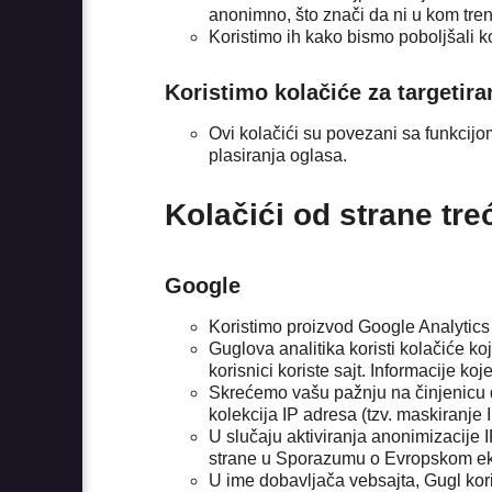
anonimno, što znači da ni u kom tren
Koristimo ih kako bismo poboljšali ko
Koristimo kolačiće za targetira
Ovi kolačići su povezani sa funkcijom
plasiranja oglasa.
Kolačići od strane treć
Google
Koristimo proizvod Google Analytics
Guglova analitika koristi kolačiće k
korisnici koriste sajt. Informacije 
Skrećemo vašu pažnju na činjenicu d
kolekcija IP adresa (tzv. maskiranje 
U slučaju aktiviranja anonimizacije 
strane u Sporazumu o Evropskom eko
U ime dobavljača vebsajta, Gugl kori