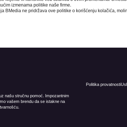
ogućim izmenama politike naše firme.
ja BMedia ne pridržava ove politike o korišćenju kolačića, mol
Politika provatnosti
Usl
 uz našu stručnu pomoć. Impozantnim
žemo vašem brendu da se istakne na
stvarnošću.