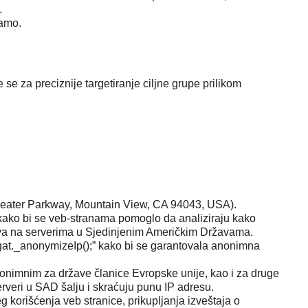
.
šamo.
se za preciznije targetiranje ciljne grupe prilikom
theater Parkway, Mountain View, CA 94043, USA).
, kako bi se veb-stranama pomoglo da analiziraju kako
h čuva na serverima u Sjedinjenim Američkim Državama.
gat._anonymizeIp();” kako bi se garantovala anonimna
anonimnim za države članice Evropske unije, kao i za druge
eri u SAD šalju i skraćuju punu IP adresu.
 korišćenja veb stranice, prikupljanja izveštaja o