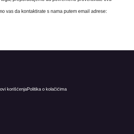
imo vas da kontaktirate s nama putem email adrese:
ovi korišćenja
Politika o kolačićima