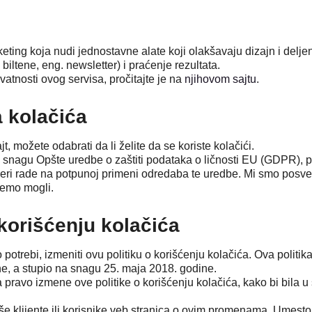
eting koja nudi jednostavne alate koji olakšavaju dizajn i delj
 biltene, eng. newsletter) i praćenje rezultata.
ivatnosti ovog servisa, pročitajte je na
njihovom sajtu
.
a kolačića
, možete odabrati da li želite da se koriste kolačići.
nagu Opšte uredbe o zaštiti podataka o ličnosti EU (GDPR), po
eri rade na potpunoj primeni odredaba te uredbe. Mi smo posv
demo mogli.
korišćenju kolačića
otrebi, izmeniti ovu politiku o korišćenju kolačića. Ova politi
ine, a stupio na snagu 25. maja 2018. godine.
pravo izmene ove politike o korišćenju kolačića, kako bi bila
še klijente ili korisnike veb stranica o ovim promenama. Umes