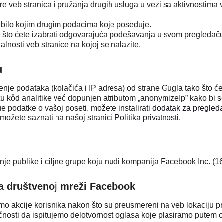
re veb stranica i pružanja drugih usluga u vezi sa aktivnostima v
 bilo kojim drugim podacima koje poseduje.
o što ćete izabrati odgovarajuća podešavanja u svom pregledač
alnosti veb stranice na kojoj se nalazite.
u
ćenje podataka (kolačića i IP adresa) od strane Gugla tako što ćet
u kôd analitike već dopunjen atributom „anonymizeIp” kako bi s
ge podatke o vašoj poseti, možete instalirati
dodatak za pregle
 možete saznati na našoj stranici
Politika privatnosti
.
je publike i ciljne grupe koju nudi kompanija Facebook Inc. (1
na društvenoj mreži Facebook
 akcije korisnika nakon što su preusmereni na veb lokaciju pr
nosti da ispitujemo delotvornost oglasa koje plasiramo putem 