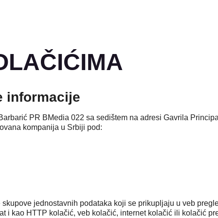
OLAČIĆIMA​
e informacije
 Barbarić PR BMedia 022 sa sedištem na adresi Gavrila Princi
rovana kompanija u Srbiji pod:
 skupove jednostavnih podataka koji se prikupljaju u veb pregl
 i kao HTTP kolačić, veb kolačić, internet kolačić ili kolačić p