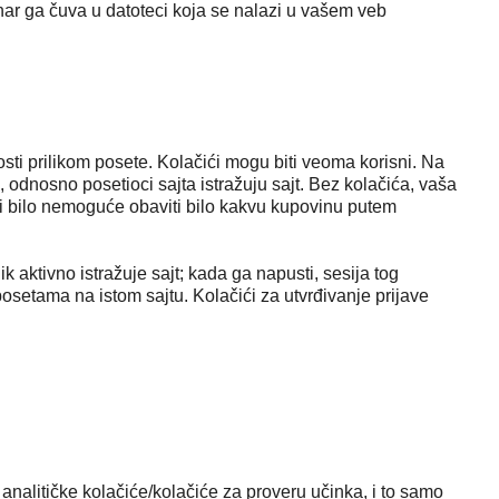
unar ga čuva u datoteci koja se nalazi u vašem veb
sti prilikom posete. Kolačići mogu biti veoma korisni. Na
, odnosno posetioci sajta istražuju sajt. Bez kolačića, vaša
a bi bilo nemoguće obaviti bilo kakvu kupovinu putem
ik aktivno istražuje sajt; kada ga napusti, sesija tog
osetama na istom sajtu. Kolačići za utvrđivanje prijave
nalitičke kolačiće/kolačiće za proveru učinka, i to samo